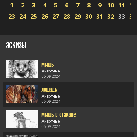
1
2
3
4
5
6
7
8
9
10
11
12
23
24
25
26
27
28
29
30
31
32
33
34
ЭСКИЗЫ
мышь
Животные
06.09.2024
лошадь
alt="мышь" />
Животные
06.09.2024
мышь в стакане
alt="лошадь" />
Животные
06.09.2024