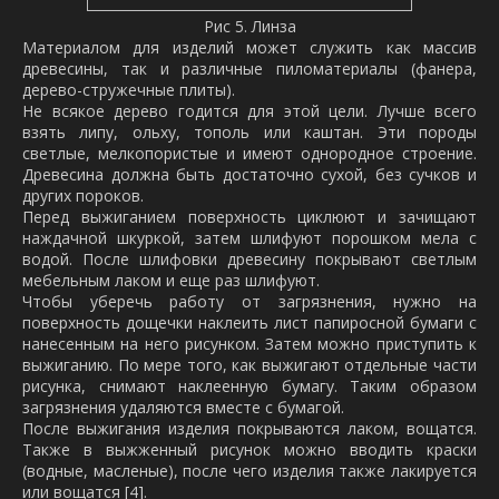
Рис 5. Линза
Материалом для изделий может служить как массив
древесины, так и различные пиломатериалы (фанера,
дерево-стружечные плиты).
Не всякое дерево годится для этой цели. Лучше всего
взять липу, ольху, тополь или каштан. Эти породы
светлые, мелкопористые и имеют однородное строение.
Древесина должна быть достаточно сухой, без сучков и
других пороков.
Перед выжиганием поверхность циклюют и зачищают
наждачной шкуркой, затем шлифуют порошком мела с
водой. После шлифовки древесину покрывают светлым
мебельным лаком и еще раз шлифуют.
Чтобы уберечь работу от загрязнения, нужно на
поверхность дощечки наклеить лист папиросной бумаги с
нанесенным на него рисунком. Затем можно приступить к
выжиганию. По мере того, как выжигают отдельные части
рисунка, снимают наклеенную бумагу. Таким образом
загрязнения удаляются вместе с бумагой.
После выжигания изделия покрываются лаком, вощатся.
Также в выжженный рисунок можно вводить краски
(водные, масленые), после чего изделия также лакируется
или вощатся [4].