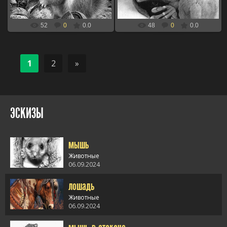
52
0
0.0
48
0
0.0
1
2
»
ЭСКИЗЫ
мышь
Животные
06.09.2024
лошадь
alt="мышь" />
Животные
06.09.2024
alt="лошадь" />