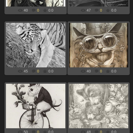
40
0
0.0
47
0
0.0
06.09.2024
06.09.2024
тигр на дереве для выжигания по
кот в очках для выжигания по
дереву
дереву
xBOINGx
xBOINGx
45
0
0.0
40
0
0.0
06.09.2024
06.09.2024
мышь на велосипеде для
медведи для выжигания по дереву
выжигания по дереву
xBOINGx
xBOINGx
50
0
0.0
48
0
0.0