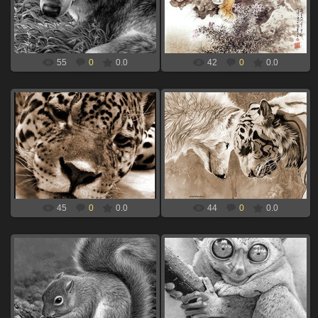
волк для выжигания по дереву
дереву
xBOINGx
xBOINGx
55
0
0.0
42
0
0.0
06.09.2024
06.09.2024
тигр и волк для выжигания по
гепард для выжигания по дереву
дереву
xBOINGx
xBOINGx
45
0
0.0
44
0
0.0
06.09.2024
06.09.2024
долгопят для выжигания по
белочка для выжигания по дереву
дереву
xBOINGx
xBOINGx