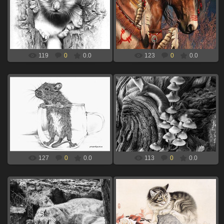
06.09.2024
06.09.2024
мышь для выжигания по дереву
лошадь для выжигания по дереву
xBOINGx
xBOINGx
119
0
0.0
123
0
0.0
06.09.2024
06.09.2024
мышь в стакане для выжигания по
норка для выжигания по дереву
дереву
xBOINGx
xBOINGx
127
0
0.0
113
0
0.0
06.09.2024
06.09.2024
кот на камне для выжигания по
львица для выжигания по дереву
дереву