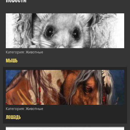
Категория:
Животные
мышь
/>
Категория:
Животные
лошадь