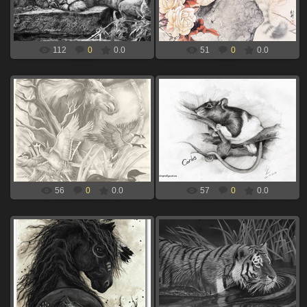
xBOINGx
xBOINGx
112
0
0.0
51
0
0.0
06.09.2024
06.09.2024
лось и утки для выжигания по
крыса для выжигания по дереву
дереву
xBOINGx
xBOINGx
56
0
0.0
57
0
0.0
06.09.2024
06.09.2024
черная лошадь для выжигания по
тигр в воде для выжигания по
дереву
дереву
xBOINGx
xBOINGx