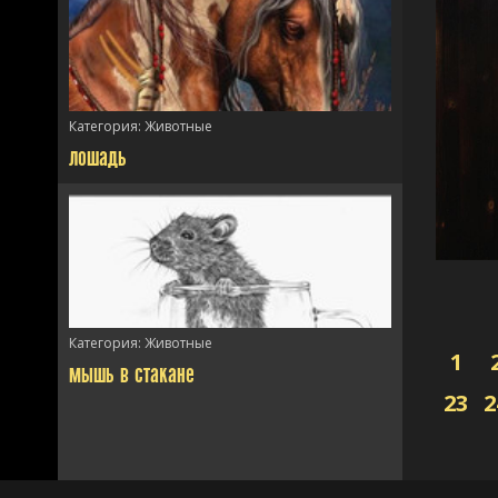
/>
Категория:
Животные
лошадь
/>
Категория:
Животные
1
мышь в стакане
23
2
/>