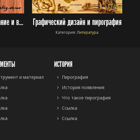
Художественное выпиливание и выжигание
Графический дизайн и пирография
а
Категория:
Литература
УМЕНТЫ
ИСТОРИЯ
трумент и материал
Пирография
лка
История появления
лка
Что такое пирография
лка
Ссылка
лка
Ссылка