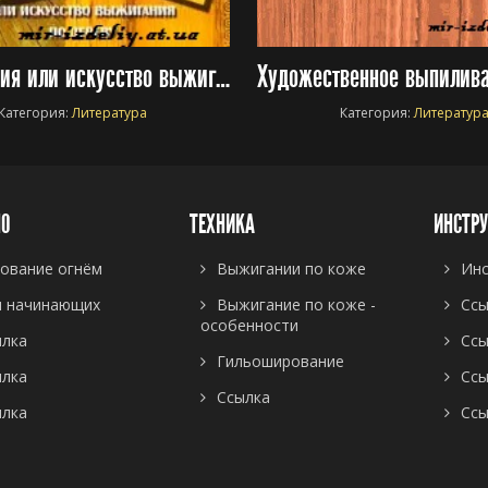
Пирография или искусство выжигания по дереву
Категория:
Литература
Категория:
Литератур
НО
ТЕХНИКА
ИНСТР
ование огнём
Выжигании по коже
Инс
я начинающих
Выжигание по коже -
Ссы
особенности
ылка
Ссы
Гильоширование
ылка
Ссы
Ссылка
ылка
Ссы