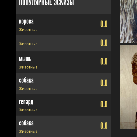
ПОПУЛЯРНЫЕ ЭСКИЗЫ
корова
0.0
Животные
0.0
Животные
мышь
0.0
Животные
собака
0.0
Животные
гепард
0.0
Животные
собака
0.0
Животные