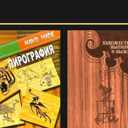
125
115
125 просмотров
115 просмотров
0
0
0
0