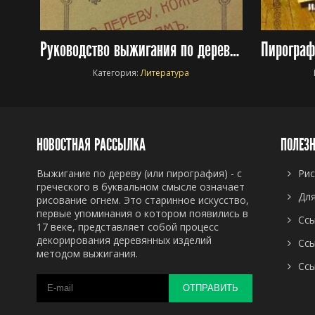
Руководство выжигания по дереву, коже и тканям
Категория:
Литература
НОВОСТНАЯ РАССЫЛКА
ПОЛЕЗ
Выжигание по дереву (или пирография) - с
Рис
греческого в буквальном смысле означает
Дл
рисование огнем. Это старинное искусство,
первые упоминания о котором появились в
Сс
17 веке, представляет собой процесс
декорирования деревянных изделий
Сс
методом выжигания.
Сс
ОТПРАВИТЬ