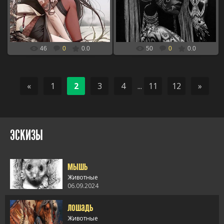
девушка аниме для выжигания по
принесса для выжигания по дереву
дереву
xBOINGx
xBOINGx
46
0
0.0
50
0
0.0
«
1
2
3
4
...
11
12
»
ЭСКИЗЫ
мышь
Животные
06.09.2024
лошадь
alt="мышь" />
Животные