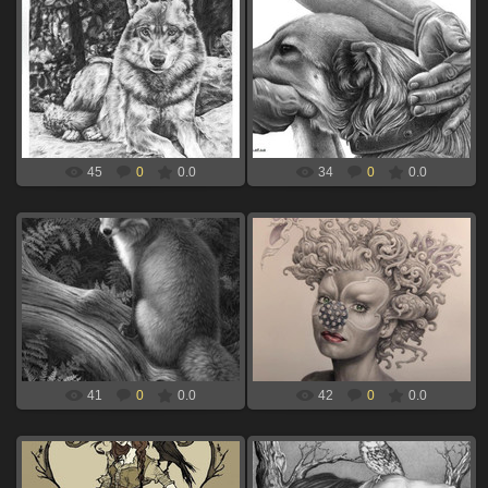
06.09.2024
06.09.2024
волк лежит для выжигания по
пес и человек для выжигания по
дереву
дереву
xBOINGx
xBOINGx
45
0
0.0
34
0
0.0
06.09.2024
06.09.2024
девушка клоун для выжигания по
лиса для выжигания по дереву
дереву
xBOINGx
xBOINGx
41
0
0.0
42
0
0.0