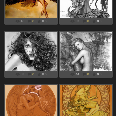
выжигания по дереву
дереву
xBOINGx
xBOINGx
46
0
0.0
53
0
0.0
06.09.2024
06.09.2024
девушка с волосами для
русалка сидит для выжигания по
выжигания по дереву
дереву
xBOINGx
xBOINGx
53
0
0.0
44
0
0.0
06.09.2024
06.09.2024
девушка ангел для выжигания по
девушка со свичей для выжигания
дереву
по дереву
xBOINGx
xBOINGx