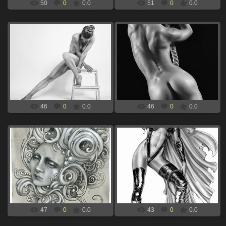
50
0
0.0
51
0
0.0
06.09.2024
06.09.2024
девушка нагая на стуле для
девушка нагая для выжигания по
выжигания по дереву
дереву
xBOINGx
xBOINGx
46
0
0.0
46
0
0.0
06.09.2024
06.09.2024
девушка абстракция для
девушка в плаще для выжигания
выжигания по дереву
по дереву
xBOINGx
xBOINGx
47
0
0.0
43
0
0.0