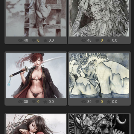
06.09.2024
06.09.2024
ангел на лестнице для выжигания
девушка смерть для выжигания по
по дереву
дереву
xBOINGx
xBOINGx
40
0
0.0
48
0
0.0
06.09.2024
06.09.2024
девушка с мечем для выжигания
девушка в воде для выжигания по
по дереву
дереву
xBOINGx
xBOINGx
38
0
0.0
39
0
0.0
06.09.2024
06.09.2024