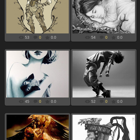
06.09.2024
06.09.2024
девушка с вороном для выжигания
девочка спит на дереве для
по дереву
выжигания по дереву
xBOINGx
xBOINGx
53
0
0.0
54
0
0.0
06.09.2024
06.09.2024
девушка с кошкой для выжигания
парень парит для выжигания по
по дереву
дереву
xBOINGx
xBOINGx
45
0
0.0
52
0
0.0
06.09.2024
06.09.2024
Орел держит девушку для
воин ацтек для выжигания по